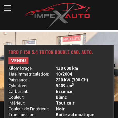
FORD F 150 5.4 TRITON DOUBLE CAB. AUTO.
VENDU
Kilométrage:
130 000 km
1ère immatriculation:
10/2004
Puissance:
220 kW (300 CH)
3
Cylindrée:
5409 cm
Carburant:
Essence
Couleur:
Blanc
Intérieur:
Tout cuir
Couleur de l'intérieur:
Noir
Transmission:
Boîte automatique