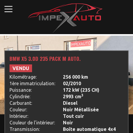
BMW X5 3.0D 235 PACK M AUTO.
VENDU
Kilométrage:
256 000 km
1ère immatriculation:
02/2010
Puissance:
172 kW (235 CH)
3
Cylindrée:
2993 cm
Carburant:
Diesel
Couleur:
Noir Métallisée
Intérieur:
Tout cuir
Couleur de l'intérieur:
Noir
Transmission:
Boîte automatique 4x4