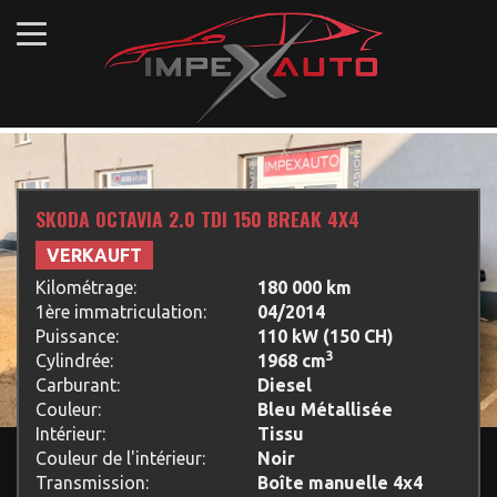
SKODA OCTAVIA 2.0 TDI 150 BREAK 4X4
VERKAUFT
Kilométrage:
180 000 km
1ère immatriculation:
04/2014
Puissance:
110 kW (150 CH)
3
Cylindrée:
1968 cm
Carburant:
Diesel
Couleur:
Bleu Métallisée
Intérieur:
Tissu
Couleur de l'intérieur:
Noir
Transmission:
Boîte manuelle 4x4